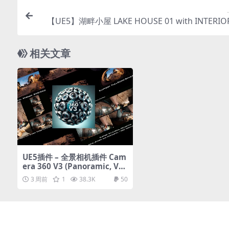
【UE5】湖畔小屋 LAKE HOUSE 01 with INTERIOR
相关文章
UE5插件 – 全景相机插件 Cam
era 360 V3 (Panoramic, VR
180, FullDome, Cylindrical
3 周前
1
38.3K
50
Mono and Stereo)