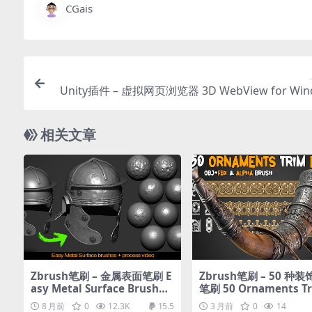
CGais
Unity插件 – 虚拟网页浏览器 3D WebView for Win
and macOS (Web Bro
相关文章
Zbrush笔刷 – 金属表面笔刷 E
Zbrush笔刷 – 50 种
asy Metal Surface Brushes
笔刷 50 Ornaments Tr
pack + 教程
ush – Vol 12
8 月前
0
12.3K
15.5
3 月前
0
14