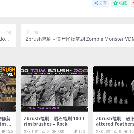
分享
收藏
上一篇
下一篇
dows
Zbrush笔刷 – 僵尸怪物笔刷 Zombie Monster VDM
wser)
K Vol1
装饰修剪
Zbrush笔刷 – 岩石笔刷 100 T
Zbrush笔刷 – 
im Br
rim brushes – Rock
attered Feather
sh
15.5
8 月前
0
7.0K
15.5
3 月前
0
15