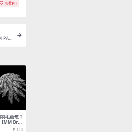
点赞(
0
)
 PAC
破旧羽毛画笔 T
s IMM Bru
15.5