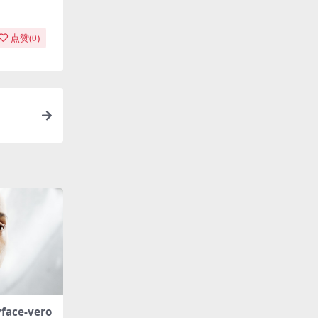
点赞(
0
)
vface-vero