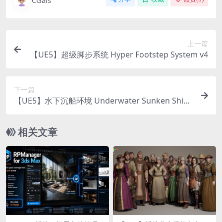
CGais
上一篇
【UE5】超级脚步系统 Hyper Footstep System v4
下一篇
【UE5】水下沉船环境 Underwater Sunken Ship
Environment ( Underwater Sunken Ship Ship U
nderwater )
相关文章