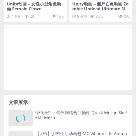
Unity动画 – 女性小丑角色动
Unity动画 – 僵尸亡灵动画 Zo
画 Female Clown
mbie Undead Ultimate Me
gaPack- 12 Families + Boss
4 月前
28
15.5
8 月前
8.0K
150
– 37 Characters + Animatio
ns
文章展示
UE5插件 – 骨骼网格合并插件 Quick Merge Skel
etal Mesh
【UE5】乡村生活动画包 MC Village Life Anima