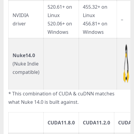
520.61+ on
455.32+ on
NVIDIA
Linux
Linux
–
driver
520.06+ on
456.81+ on
Windows
Windows
Nuke14.0
(Nuke Indie
compatible)
* This combination of CUDA & cuDNN matches
what Nuke 14.0 is built against.
CUDA11.8.0
CUDA11.2.0
CUDA1