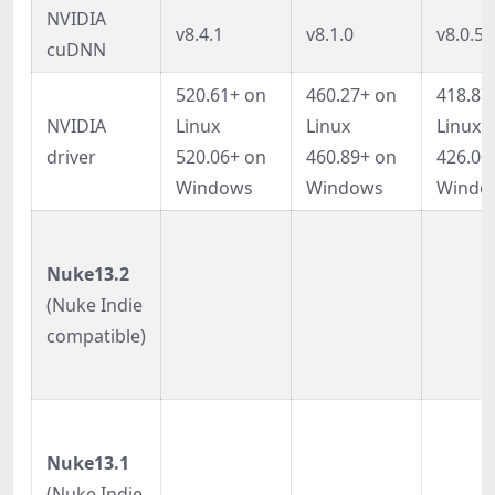
NVIDIA
v8.4.1
v8.1.0
v8.0.5*
cuDNN
520.61+ on
460.27+ on
418.87
NVIDIA
Linux
Linux
Linux
driver
520.06+ on
460.89+ on
426.00
Windows
Windows
Windo
Nuke13.2
(Nuke Indie
compatible)
Nuke13.1
(Nuke Indie