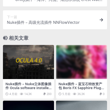
5 (Oceans, Rivers, Lakes)
下一篇
Nuke插件 – 高级光流插件 NNFlowVector
相关文章
Nuke插件 – Nuke立体图像插
Nuke插件 – 蓝宝石特效资产
件 Ocula software installer
包 Boris FX Sapphire Plug-I
pack
ns
4 月前
14.3K
200
5 月前
36.3K
0