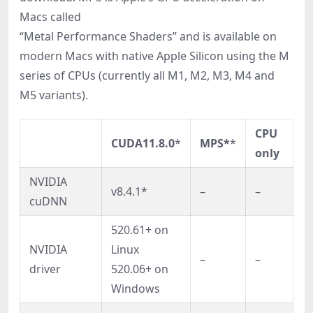
Macs called
“Metal Performance Shaders” and is available on
modern Macs with native Apple Silicon using the M
series of CPUs (currently all M1, M2, M3, M4 and
M5 variants).
CPU
CUDA11.8.0
*
MPS*
*
only
NVIDIA
v8.4.1*
–
–
cuDNN
520.61+ on
NVIDIA
Linux
–
–
driver
520.06+ on
Windows