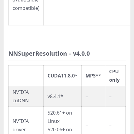
compatible)
NNSuperResolution
– v4.0.0
CPU
CUDA11.8.0
*
MPS*
*
only
NVIDIA
v8.4.1*
–
–
cuDNN
520.61+ on
NVIDIA
Linux
–
–
driver
520.06+ on