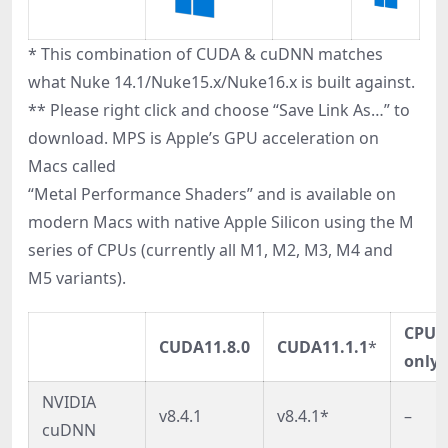
* This combination of CUDA & cuDNN matches
what Nuke 14.1/Nuke15.x/Nuke16.x is built against.
** Please right click and choose “Save Link As…” to
download. MPS is Apple’s GPU acceleration on
Macs called
“Metal Performance Shaders” and is available on
modern Macs with native Apple Silicon using the M
series of CPUs (currently all M1, M2, M3, M4 and
M5 variants).
CPU
CUDA11.8.0
CUDA11.1.1
*
only
NVIDIA
v8.4.1
v8.4.1*
–
cuDNN