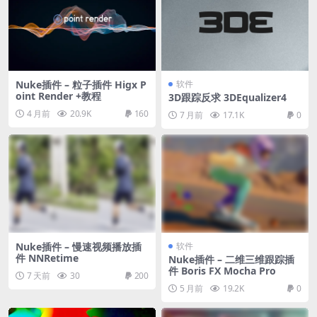
Nuke插件 – 粒子插件 Higx P
软件
oint Render +教程
3D跟踪反求 3DEqualizer4
4 月前
20.9K
160
7 月前
17.1K
0
Nuke插件 – 慢速视频播放插
软件
件 NNRetime
Nuke插件 – 二维三维跟踪插
件 Boris FX Mocha Pro
7 天前
30
200
5 月前
19.2K
0