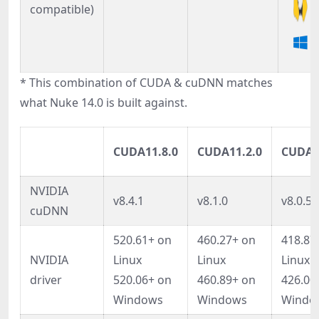
compatible)
* This combination of CUDA & cuDNN matches
what Nuke 14.0 is built against.
CUDA11.8.0
CUDA11.2.0
CUDA1
NVIDIA
v8.4.1
v8.1.0
v8.0.5*
cuDNN
520.61+ on
460.27+ on
418.87
NVIDIA
Linux
Linux
Linux
driver
520.06+ on
460.89+ on
426.00
Windows
Windows
Windo