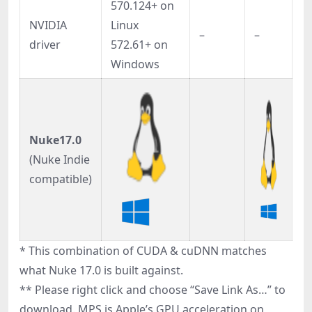
570.124+ on
NVIDIA
Linux
–
–
driver
572.61+ on
Windows
Nuke17.0
(Nuke Indie
compatible)
* This combination of CUDA & cuDNN matches
what Nuke 17.0 is built against.
** Please right click and choose “Save Link As…” to
download. MPS is Apple’s GPU acceleration on