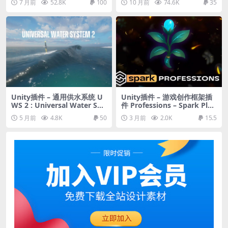
7 月前
52.8K
100
10 月前
74.6K
35
Unity插件 – 通用供水系统 U
Unity插件 – 游戏创作框架插
WS 2 : Universal Water Sys
件 Professions – Spark Plug
tem 2 For URP & Mobile Re
in
5 月前
4.8K
50
3 月前
2.0K
15.5
ady