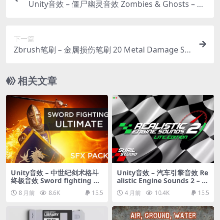
Unity音效 – 僵尸幽灵音效 Zombies & Ghosts – So
und Effects
下一篇
Zbrush笔刷 – 金属损伤笔刷 20 Metal Damage St
encils/VDM Brushes(Pack1)
相关文章
Unity音效 – 中世纪剑术格斗
Unity音效 – 汽车引擎音效 Re
终极音效 Sword fighting Ul
alistic Engine Sounds 2 – Li
timate SFX – Medieval Wea
te Edition
8 月前
8.6K
15.5
4 月前
10.4K
15.5
pons Melee combat