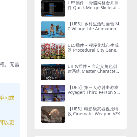
UE5插件 – 骨骼网格合并插
件 Quick Merge Skeletal
Mesh
【UE5】乡村生活动画包 M
C Village Life Animation P
ack
UE5插件 – 程序化城市生成
器 Procedural City Genera
tor – OmniScape
程。无需
Unity插件 – 自定义角色创
建系统 Master Character
Creator – Character Custo
mization/NPC Creator
【UE5】第三人称射击游戏
Voyager: Third Person Sh
学习或
ooter v2.9
【UE5】电影级武器视觉特
效 Cinematic Weapon VFX
可以更