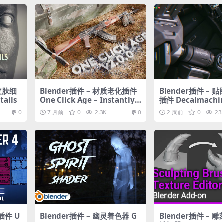
化皮肤细
Blender插件 – 材质老化插件
Blender插件 –
tails
One Click Age – Instantly
插件 Decalmachi
Age Any Material With A Cl
0
7 月前
0
2.3K
0
2 周前
0
23
ick
插件 U
Blender插件 – 幽灵着色器 G
Blender插件 –