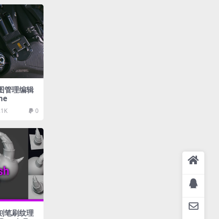
 贴图管理编辑
ne
.1K
0
 雕刻笔刷纹理