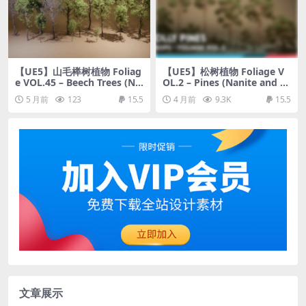
【UE5】山毛榉树植物 Foliag
【UE5】松树植物 Foliage V
e VOL.45 – Beech Trees (Na
OL.2 – Pines (Nanite and L
nite – NO TRANSPARENCY)
ow Poly)
5 月前
123
15.5
4 月前
9.3K
15.5
文章展示