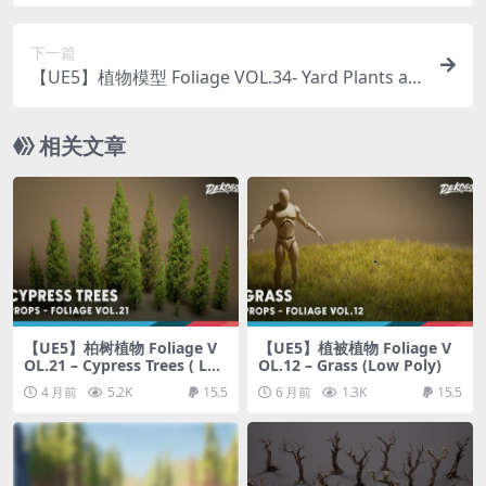
ow Poly)
下一篇
【UE5】植物模型 Foliage VOL.34- Yard Plants an
d Flowers (Low Poly)
相关文章
【UE5】柏树植物 Foliage V
【UE5】植被植物 Foliage V
OL.21 – Cypress Trees ( Lo
OL.12 – Grass (Low Poly)
w Poly)
4 月前
5.2K
15.5
6 月前
1.3K
15.5