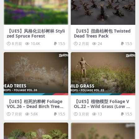
【UE5】风格化云杉树林 Styli
【UE5】扭曲枯树包 Twisted
zed Spruce Forest
Dead Trees Pack
8 月前
10.4K
15.5
2 月前
24
15.5
【UE5】枯死的桦树 Foliage
【UE5】植物模型 Foliage V
VOL.26 – Dead Birch Trees
OL.22 – Wild Grass (Low Po
(Nanite + Low Poly)
ly)
7 月前
5.6K
15.5
3 月前
13
15.5