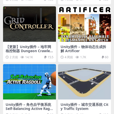
anager
on Decals
【更新】Unity插件 – 地牢网
Unity插件 – 物体动态生成拆
格控制器 Dungeon Crawler
解 Artificer
Grid Controller
2 月前
14.1K
15.5
4 周前
1.7K
60
Unity插件 – 角色自平衡系统
Unity插件 – 城市交通系统 Cit
Self-Balancing Active Ragd
y Traffic System
oll