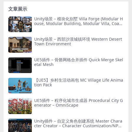
文章展示
Unity场景 – 模块化别墅 Villa Forge (Modular H
ouse, Modular Building, Modular Villa, Coast
al Town, Town)
Unity场景 – 西部沙漠城镇环境 Western Desert
Town Environment
UE5插件 – 骨骼网格合并插件 Quick Merge Skel
etal Mesh
【UE5】乡村生活动画包 MC Village Life Anima
tion Pack
UE5插件 – 程序化城市生成器 Procedural City G
enerator – OmniScape
Unity插件 – 自定义角色创建系统 Master Chara
cter Creator – Character Customization/NPC
Creator