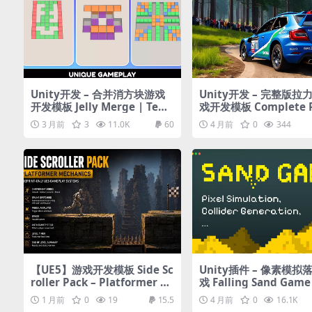
Unity开发 – 合并消方块游戏
Unity开发 – 完整版拉
开发模板 Jelly Merge | Tem
戏开发模板 Complete R
plate + Editor
Game (All in One) for
3 月前
3
11.0K
60
4 月前
0
344
【UE5】游戏开发模板 Side Sc
Unity插件 – 像素模拟
roller Pack – Platformer M
戏 Falling Sand Game
echanics
plate – Pixel Simulat
1 月前
0
19
15.5
4 月前
0
16.1K