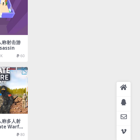
三人称射击游
sassin
3K
60
一人称多人射
e Warfar
yer Templa
80