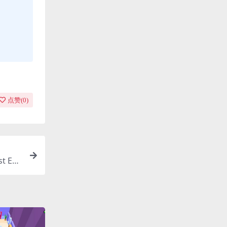
点赞(
0
)
t Env