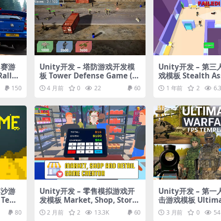
力赛游
Unity开发 – 塔防游戏开发模
Unity开发 – 第
ally
板 Tower Defense Game (U
戏模板 Stealth As
 URP
RP)
150
4 月前
0
22
60
1 年前
2
6.
落沙游
Unity开发 – 零售模拟游戏开
Unity开发 – 第
 Tem
发模板 Market, Shop, Store
击游戏模板 Ultimat
ion
and Retail Game Creator f
e – FPS Multipla
80
2 月前
2
13.3K
60
3 月前
0
54
or Both PC and Mobile
te