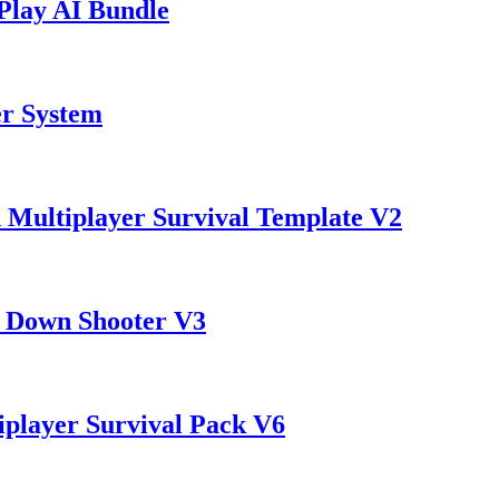
y AI Bundle
 System
layer Survival Template V2
wn Shooter V3
er Survival Pack V6