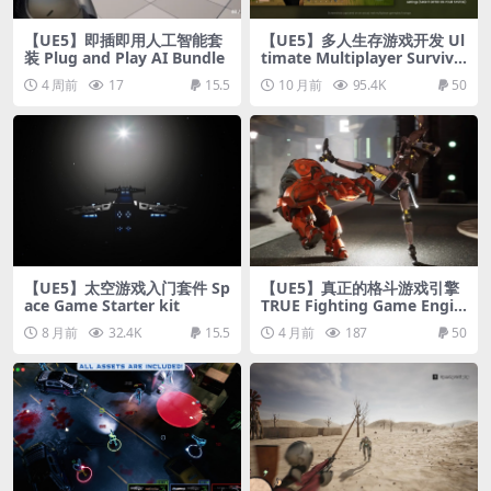
【UE5】即插即用人工智能套
【UE5】多人生存游戏开发 Ul
装 Plug and Play AI Bundle
timate Multiplayer Survival
Pack V6
4 周前
17
15.5
10 月前
95.4K
50
【UE5】太空游戏入门套件 Sp
【UE5】真正的格斗游戏引擎
ace Game Starter kit
TRUE Fighting Game Engin
e
8 月前
32.4K
15.5
4 月前
187
50