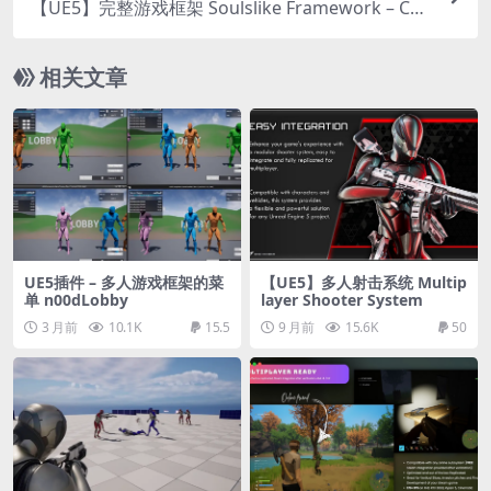
【UE5】完整游戏框架 Soulslike Framework – Co
mplete Soulslike Kit
相关文章
UE5插件 – 多人游戏框架的菜
【UE5】多人射击系统 Multip
单 n00dLobby
layer Shooter System
3 月前
10.1K
15.5
9 月前
15.6K
50