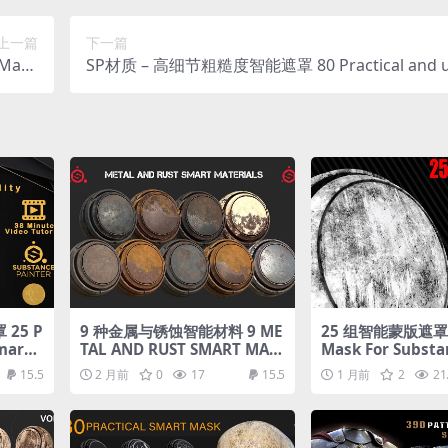
上一篇
下一篇
Mask
SP材质 – 高细节粗糙度智能遮罩 80 Practical and u
 vol6
roughness smart mask high quality – VOl 04
25 P
9 种金属与锈蚀智能材料 9 ME
25 组智能蒙版遮罩 2
mart
TAL AND RUST SMART MAT
Mask For Substa
Video
ERIALS
r
15.5
2 月前
0
17
15.5
1 月前
2
21