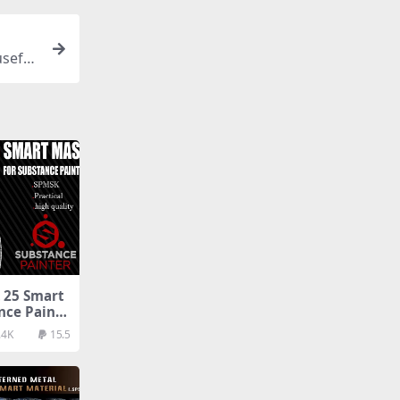
seful
5 Smart
nce Painte
.4K
15.5