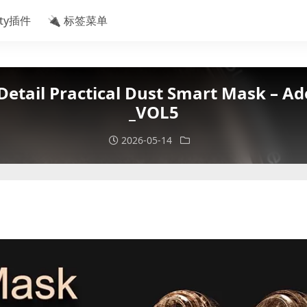
ity插件
🔌 标签菜单
 Practical Dust Smart Mask – Adob
_VOL5
2026-05-14