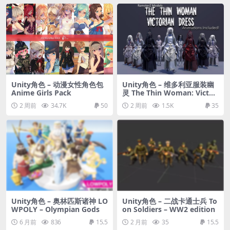
Unity角色 – 动漫女性角色包
Unity角色 – 维多利亚服装幽
Anime Girls Pack
灵 The Thin Woman: Victori
an Dress
2 周前
34.7K
50
2 周前
1.5K
35
Unity角色 – 奥林匹斯诸神 LO
Unity角色 – 二战卡通士兵 To
WPOLY – Olympian Gods
on Soldiers – WW2 edition
6 月前
836
15.5
2 月前
35
15.5