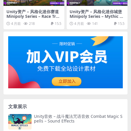
Unity资产 – 风格化迷你赛道
Unity资产 – 风格化迷你城堡
Minipoly Series – Race Trac
Minipoly Series – Mythic Ca
k ( Stylized Lowpoly Enviro
stle ( Stylized Lowpoly Envi
4 月前
218
15.5
4 月前
141
15.5
nment )
ronment )
文章展示
Unity音效 – 战斗魔法咒语音效 Combat Magic S
pells – Sound Effects