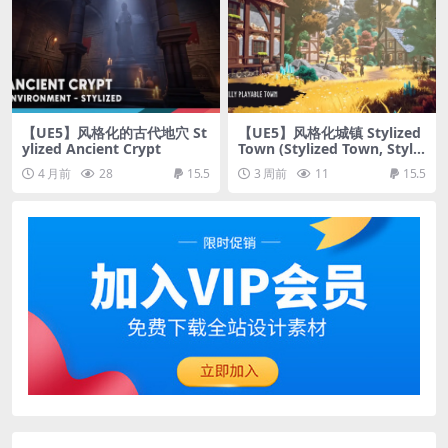
【UE5】风格化的古代地穴 St
【UE5】风格化城镇 Stylized
ylized Ancient Crypt
Town (Stylized Town, Styliz
ed Village, Medieval Town,
4 月前
28
15.5
3 周前
11
15.5
Village, Fantasy)