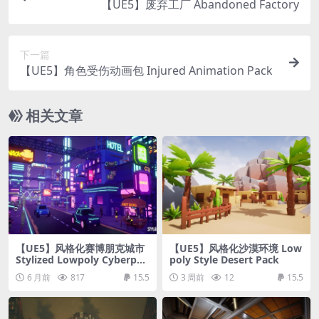
【UE5】废弃工厂 Abandoned Factory
下一篇
【UE5】角色受伤动画包 Injured Animation Pack
相关文章
【UE5】风格化赛博朋克城市
【UE5】风格化沙漠环境 Low
Stylized Lowpoly Cyberpun
poly Style Desert Pack
k City ( Unreal Engine )
6 月前
817
15.5
3 周前
12
15.5