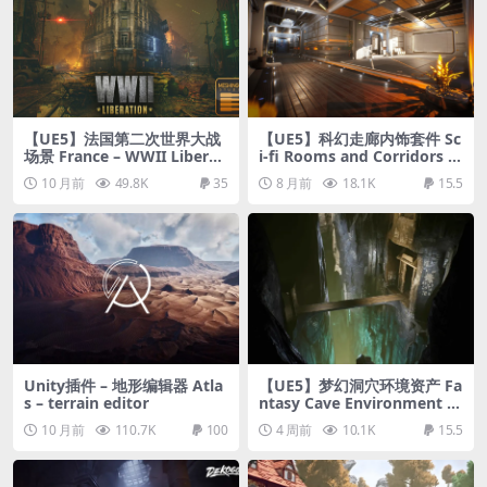
【UE5】法国第二次世界大战
【UE5】科幻走廊内饰套件 Sc
场景 France – WWII Liberati
i-fi Rooms and Corridors In
on – [World War 2/WW2]
terior Kit
10 月前
49.8K
35
8 月前
18.1K
15.5
Unity插件 – 地形编辑器 Atla
【UE5】梦幻洞穴环境资产 Fa
s – terrain editor
ntasy Cave Environment S
et
10 月前
110.7K
100
4 周前
10.1K
15.5