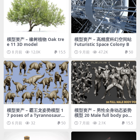
模型资产 – 橡树植物 Oak tre
模型资产 – 高精度科幻空间站
e 11 3D model
Futuristic Space Colony B
8 月前
12.0K
15.5
9 月前
47.2K
50
模型资产 – 霸王龙姿势模型 1
模型资产 – 男性全身动态姿势
7 poses of a Tyrannosauru
模型 20 Male full body pose
s rex (T-REX) ZTL+OBJ+STL
s ZTL+OBJ+STL+FBX
6 月前
32
50
7 月前
2.1K
15.5