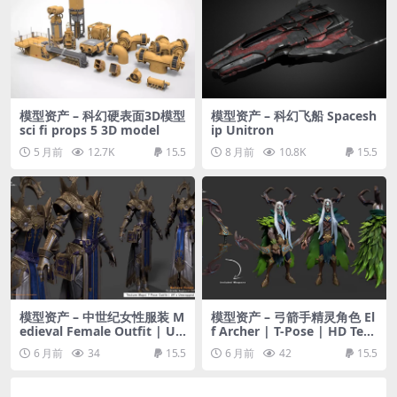
模型资产 – 科幻硬表面3D模型
模型资产 – 科幻飞船 Spacesh
sci fi props 5 3D model
ip Unitron
5 月前
12.7K
15.5
8 月前
10.8K
15.5
模型资产 – 中世纪女性服装 M
模型资产 – 弓箭手精灵角色 El
edieval Female Outfit | U
f Archer | T-Pose | HD Text
V’s | HD-Texture Maps
ure Maps | weapons includ
6 月前
34
15.5
6 月前
42
15.5
ed