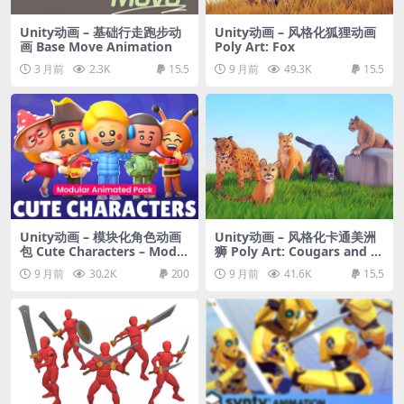
Unity动画 – 基础行走跑步动
Unity动画 – 风格化狐狸动画
画 Base Move Animation
Poly Art: Fox
3 月前
2.3K
15.5
9 月前
49.3K
15.5
Unity动画 – 模块化角色动画
Unity动画 – 风格化卡通美洲
包 Cute Characters – Modul
狮​​ Poly Art: Cougars and P
ar Animated Pack
anthers
9 月前
30.2K
200
9 月前
41.6K
15.5