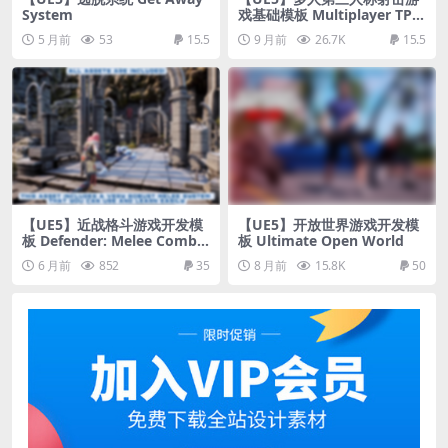
System
戏基础模板 Multiplayer TPS
Basic
5 月前
53
15.5
9 月前
26.7K
15.5
【UE5】近战格斗游戏开发模
【UE5】开放世界游戏开发模
板 Defender: Melee Comba
板 Ultimate Open World
t
6 月前
852
35
8 月前
15.8K
50