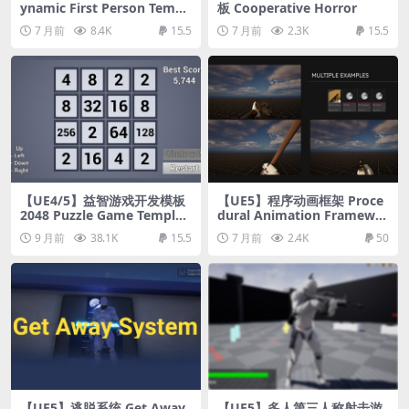
ynamic First Person Templ
板 Cooperative Horror
ate
7 月前
8.4K
15.5
7 月前
2.3K
15.5
【UE4/5】益智游戏开发模板
【UE5】程序动画框架 Proce
2048 Puzzle Game Templat
dural Animation Framewor
e
k
9 月前
38.1K
15.5
7 月前
2.4K
50
【UE5】逃脱系统 Get Away
【UE5】多人第三人称射击游