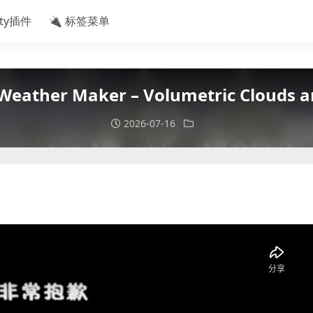
ity插件
🔌 标签菜单
er Maker – Volumetric Clouds and
2026-07-16