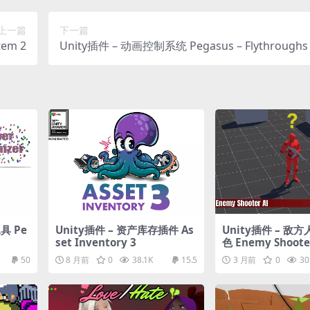
上一篇
下一篇
tem 2
Unity插件 – 动画控制系统 Pegasus – Flythroughs 
nity 6
具 Pe
Unity插件 – 资产库存插件 As
Unity插件 – 敌
set Inventory 3
色 Enemy Shooter
aymaker
50
8 月前
0
38.1K
15.5
3 月前
0
30