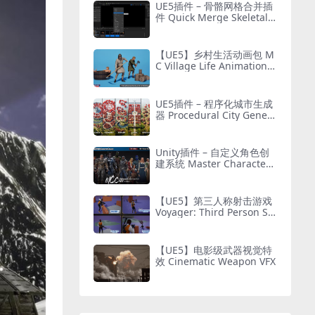
UE5插件 – 骨骼网格合并插
件 Quick Merge Skeletal
Mesh
【UE5】乡村生活动画包 M
C Village Life Animation P
ack
UE5插件 – 程序化城市生成
器 Procedural City Genera
tor – OmniScape
Unity插件 – 自定义角色创
建系统 Master Character
Creator – Character Custo
mization/NPC Creator
【UE5】第三人称射击游戏
Voyager: Third Person Sh
ooter v2.9
【UE5】电影级武器视觉特
效 Cinematic Weapon VFX