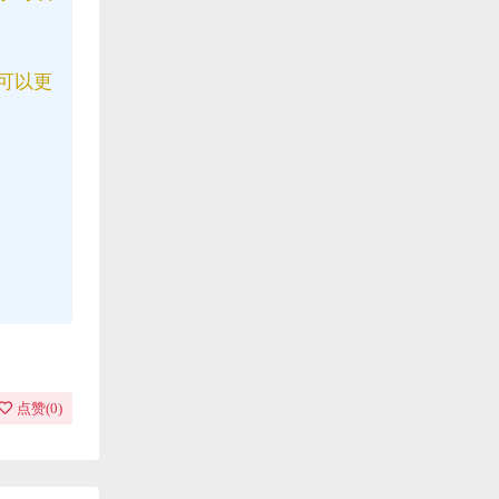
可以更
点赞(
0
)