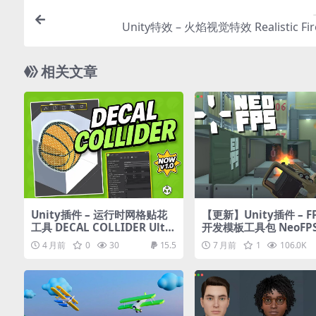
Unity特效 – 火焰视觉特效 Realistic Fir
相关文章
Unity插件 – 运行时网格贴花
【更新】Unity插件 – F
工具 DECAL COLLIDER Ulti
开发模板工具包 NeoFPS:
mate Runtime Mesh Collis
Controller, Template
4 月前
0
30
15.5
7 月前
1
106.0K
ion Decals
lkit