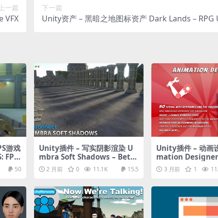
上一篇
下一篇
e VFX
Unity资产 – 黑暗之地图标资产 Dark Lands – RPG UI
PS游戏
Unity插件 – 写实阴影渲染 U
Unity插件 – 动画
 FPS
mbra Soft Shadows – Bette
mation Designe
 & Too
r Directional & Contact Sh
50
2 月前
0
11.1K
15.5
3 月前
1
11
adows for URP