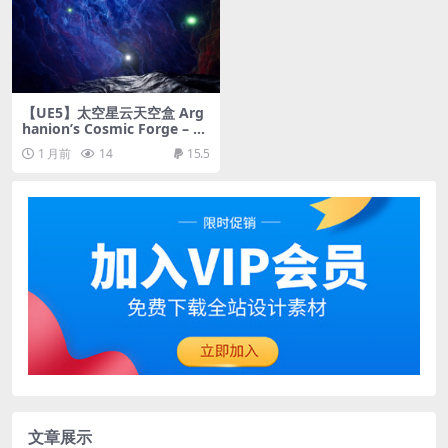
【UE5】太空星云天空盒 Arg
hanion’s Cosmic Forge – Sp
ace Nebula Skyboxes – Vol
1 月前
14
15.5
ume 10
文章展示