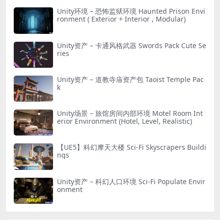
Unity环境 – 恐怖监狱环境 Haunted Prison Envi
ronment ( Exterior + Interior , Modular)
Unity资产 – 卡通风格武器 Swords Pack Cute Se
ries
Unity资产 – 道教寺庙资产包 Taoist Temple Pac
k
Unity场景 – 旅馆房间内部环境 Motel Room Int
erior Environment (Hotel, Level, Realistic)
【UE5】科幻摩天大楼 Sci-Fi Skyscrapers Buildi
ngs
Unity资产 – 科幻人口环境 Sci-Fi Populate Envir
onment