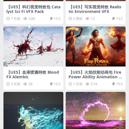
【UE5】科幻视觉特效包 Cata
【UE5】写实视觉特效 Realis
lyst Sci Fi VFX Pack
tic Environment VFX
7 月前
2.8K
15.5
2 周前
12
15.5
【UE5】血液喷溅特效 Blood
【UE5】火焰技能动画包 Fire
FX Alembic
Power Ability Animation P
ack
3 月前
28
15.5
1 月前
5.1K
15.5