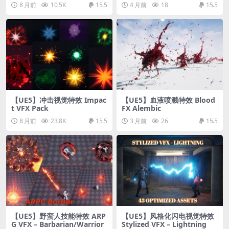
8 月前
10.5K
15.5
4 月前
18
15.5
【UE5】冲击视觉特效 Impac
【UE5】血液喷溅特效 Blood
t VFX Pack
FX Alembic
8 月前
23.8K
15.5
3 月前
26
15.5
【UE5】野蛮人技能特效 ARP
【UE5】风格化闪电视觉特效
G VFX – Barbarian/Warrior
Stylized VFX – Lightning