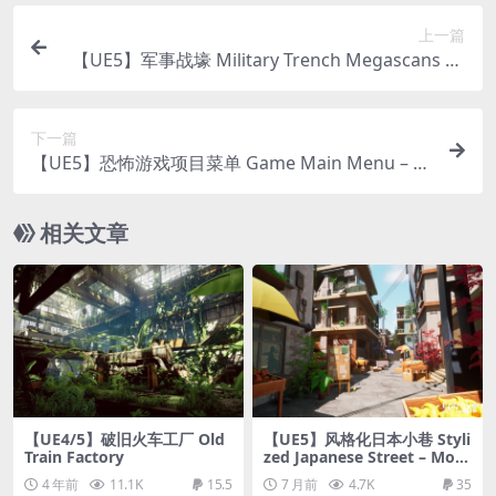
上一篇
【UE5】军事战壕 Military Trench Megascans Sa
mple
下一篇
【UE5】恐怖游戏项目菜单 Game Main Menu – 3
D UI – Gamepad – Common UI – Horror Theme
相关文章
【UE4/5】破旧火车工厂 Old
【UE5】风格化日本小巷 Styli
Train Factory
zed Japanese Street – Mod
ular Asian Alley Market Pa
4 年前
11.1K
15.5
7 月前
4.7K
35
ck