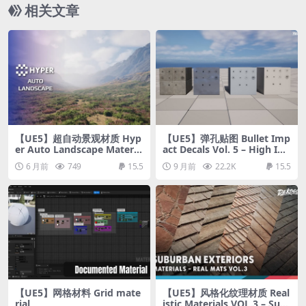
相关文章
【UE5】超自动景观材质 Hyp
【UE5】弹孔贴图 Bullet Imp
er Auto Landscape Materia
act Decals Vol. 5 – High Im
l v3
pact
6 月前
749
15.5
9 月前
22.2K
15.5
【UE5】网格材料 Grid mate
【UE5】风格化纹理材质 Real
rial
istic Materials VOL.3 – Sub