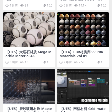
urban Exteriors (50 Materi
4 月前
81
15.5
5 月前
14.1K
15.5
als)
【UE5】大理石材质 Mega M
【UE4】PBR材质库 99 PBR
arble Material 4K
Materials Vol.01
3 周前
13
15.5
2 年前
7.5K
15.5
【UE5】磨砂玻璃材质 Maste
【UE5】网格材料 Grid mate