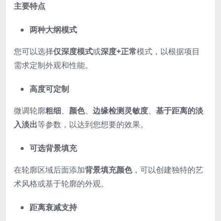
主要特点
两种大纲模式
您可以选择
仅深度模式
或
深度+正常
模式，以根据项目
需求定制外观和性能。
高度可定制
微调轮廓
粗细
、
颜色
、
边缘检测灵敏度
、
基于距离的淡
入淡出
等参数，以达到您想要的效果。
可选背景填充
在轮廓区域后面添加
背景填充颜色
，可以创建独特的艺
术风格或基于轮廓的外观。
距离衰减支持