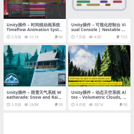
Unity插件 – 时间线动画系统
Unity插件 – 可视化控制台 Vi
Timeflow Animation Syste
sual Console | Nestable ho
m
rizontal debug logs
3 月前
21.1K
60
7 月前
4.5K
15.5
Unity插件 – 雨雪天气系统 W
Unity插件 – 动态天空系统 Al
eatherade: Snow and Rain
tos – Volumetric Clouds, S
System
kybox, and Weather for Un
2 月前
24.8K
50
4 月前
38.1K
50
ity URP