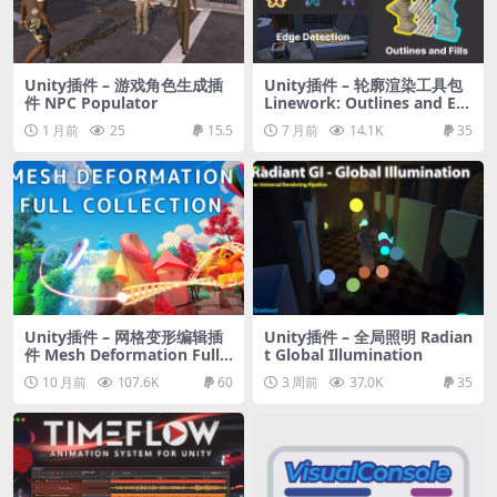
Unity插件 – 游戏角色生成插
Unity插件 – 轮廓渲染工具包
件 NPC Populator
Linework: Outlines and Ed
ge Detection
1 月前
25
15.5
7 月前
14.1K
35
Unity插件 – 网格变形编辑插
Unity插件 – 全局照明 Radian
件 Mesh Deformation Full
t Global Illumination
Collection
10 月前
107.6K
60
3 周前
37.0K
35