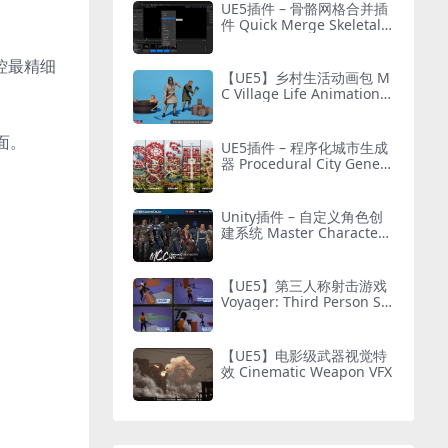
UE5插件 – 骨骼网格合并插
件 Quick Merge Skeletal
Mesh
控最精细
【UE5】乡村生活动画包 M
C Village Life Animation P
ack
面。
UE5插件 – 程序化城市生成
器 Procedural City Genera
tor – OmniScape
Unity插件 – 自定义角色创
建系统 Master Character
Creator – Character Custo
mization/NPC Creator
【UE5】第三人称射击游戏
Voyager: Third Person Sh
ooter v2.9
【UE5】电影级武器视觉特
效 Cinematic Weapon VFX