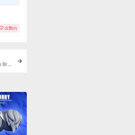
点赞(
0
)
 Brus