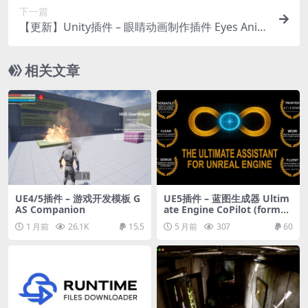
下一篇
【更新】Unity插件 – 眼睛动画制作插件 Eyes Anim
ator
相关文章
UE4/5插件 – 游戏开发模板 G
UE5插件 – 蓝图生成器 Ultim
AS Companion
ate Engine CoPilot (formerl
y Ultimate Blueprint Gener
1 月前
26.1K
15.5
5 月前
307
60
ator)