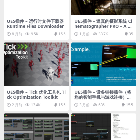
UE5插件 – 运行时文件下载器
UE5插件 – 逼真的摄影系统 Ci
Runtime Files Downloader
nematographer PRO – A P
hotorealistic Camera Syste
8 月前
9.5K
15.5
1 月前
33.7K
35
m
UE5插件 – Tick 优化工具包 Ti
UE5插件 – 设备链接插件（将
ck Optimization Toolkit
您的智能手机与游戏连接）Un
real Device Link – Easy Mo
2 月前
13.4K
15.5
3 月前
636
15.5
bile Input