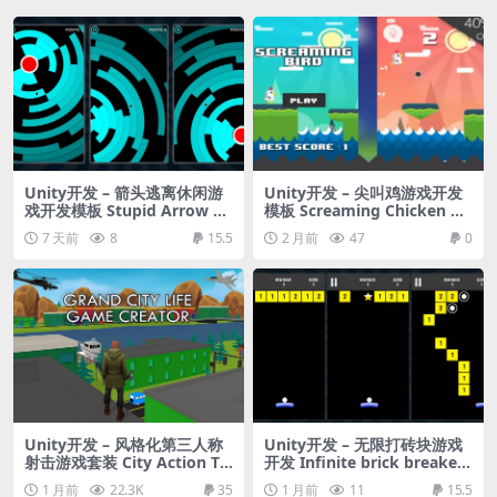
Unity开发 – 箭头逃离休闲游
Unity开发 – 尖叫鸡游戏开发
戏开发模板 Stupid Arrow –
模板 Screaming Chicken Ga
Hyper Casual Game
me Template
7 天前
8
15.5
2 月前
47
0
Unity开发 – 风格化第三人称
Unity开发 – 无限打砖块游戏
射击游戏套装 City Action TP
开发 Infinite brick breaker
S Game Kit for Mobile & PC
endless balls and blocks cr
1 月前
22.3K
35
1 月前
11
15.5