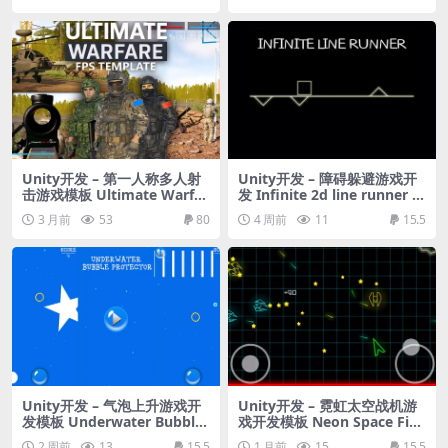
ushing – complete project
Unity开发 – 第一人称多人射
Unity开发 – 障碍躲避游戏开
击游戏模板 Ultimate Warfar
发 Infinite 2d line runner –
e – FPS Multiplayer Templa
avoid triangle obstacles – r
3 月前
53
80
4 周前
11
15.5
te
eady for release
Unity开发 – 气泡上升游戏开
Unity开发 – 霓虹太空战机游
发模板 Underwater Bubble
戏开发模板 Neon Space Fig
Balloon Rise Up Protector
hter – shooting meteorites
2 周前
13
15.5
1 月前
15
15.5