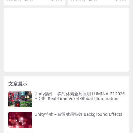
and spaceships. Endless sci
fi game
文章展示
Unity插件 – 实时体素全局照明 LUMINA GI 2026
HDRP: Real-Time Voxel Global Illumination
Unity特效 – 背景效果特效 Background Effects