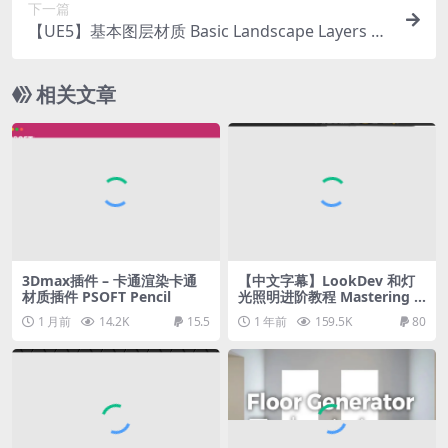
下一篇
【UE5】基本图层材质 Basic Landscape Layers M
aterial
相关文章
3Dmax插件 – 卡通渲染卡通
【中文字幕】LookDev 和灯
材质插件 PSOFT Pencil
光照明进阶教程 Mastering L
ookDev & Lighting for the
1 月前
14.2K
15.5
1 年前
159.5K
80
VFX industry