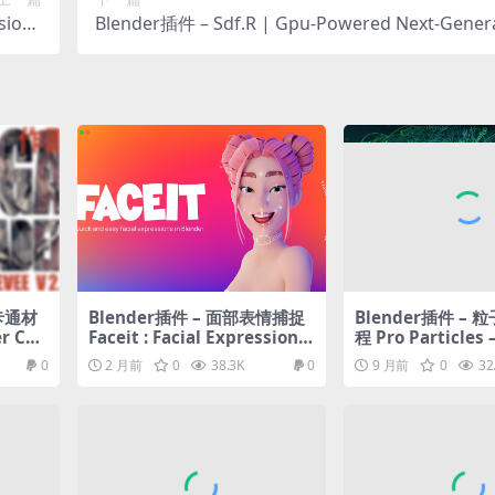
sions
Blender插件 – Sdf.R | Gpu-Powered Next-Gener
pture
Sdf Add-On
化卡通材
Blender插件 – 面部表情捕捉
Blender插件 – 
r Cyc
Faceit : Facial Expressions
程 Pro Particles
And Performance Capture
s Particle Syste
0
2 月前
0
38.3K
0
9 月前
0
32