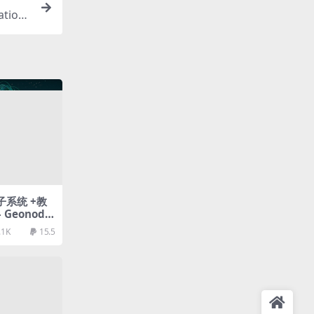
ation
粒子系统 +教
 – Geonode
m
.1K
15.5