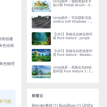
Unity插件 – 预制笔刷关卡
设计师 Prefab Brush – Eas
y Object Placement Tool L
evel Designer
Unity插件 – 写实阴影渲染
Umbra Soft Shadows – Be
tter Directional & Contact
Shadows for URP
【UE5】风格化丛林自然环
境 Pure Nature : Jungle
色动画创建
角色动画
【UE5】风格化自然地形环
境 Pure Nature : Meadow
s
于角色物理
Unity场景 – 风格化岛屿地
。
形环境 Pure Nature 2 : Isl
ands
标签云
学习或
Unity
Blender教程
(1)
BusyBoxx
(1)