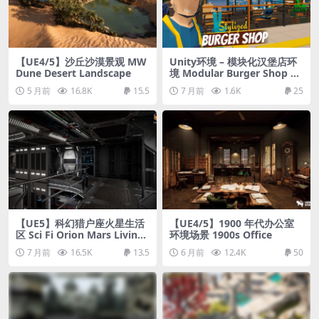
【UE4/5】沙丘沙漠景观 MW
Unity环境 – 模块化汉堡店环
Dune Desert Landscape
境 Modular Burger Shop En
vironment
5 月前
16.8K
15.5
7 月前
1.6K
25
【UE5】科幻猎户座火星生活
【UE4/5】1900 年代办公室
区 Sci Fi Orion Mars Living
环境场景 1900s Office
Quarters
7 月前
16.5K
13.5
6 月前
12.4K
50