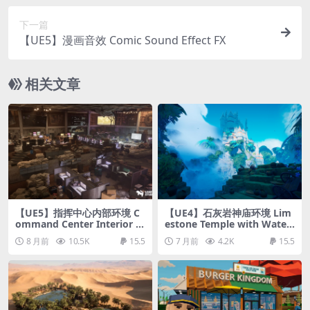
下一篇
【UE5】漫画音效 Comic Sound Effect FX
相关文章
【UE5】指挥中心内部环境 C
【UE4】石灰岩神庙环境 Lim
ommand Center Interior E
estone Temple with Waterf
nvironment ( Command Ce
alls Asset Pack
8 月前
10.5K
15.5
7 月前
4.2K
15.5
nter Interior Interiors Sci-F
i )