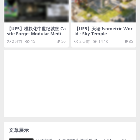
【UE5】模块化中世纪城堡 Ca
【UE5】天坛 Isometric Wor
stle Forge: Modular Medie
ld : Sky Temple
val Castle (Modular Castle,
2 月前
15
50
2 天前
14.4K
35
Castle Interior, Castle)
文章展示