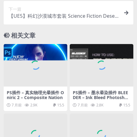
下一篇
【UE5】科幻沙漠城市套装 Science Fiction Desert
City Kit
相关文章
PS插件 – 真实物理光晕插件 O
PS插件 – 墨水晕染插件 BLEE
niric 2 – Composite Nation
DER – Ink Bleed Photoshop
Plugin / Non-Destructive I
7 月前
2.9K
15.5
7 月前
2.8K
15.5
nk Bleed