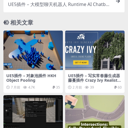
UE5插件 – 大模型聊天机器人 Runtime AI Chatbot
Integrator (ElevenLabs, OpenAI, DeepSeek, Clau
de) +TTS
相关文章
UE5插件 – 对象池插件 HKH
UE5插件 – 写实常春藤生成器
Object Pooling
藤蔓插件 Crazy Ivy Realistic
Ivy Generator Vine Plugin –
7 月前
4.7K
35
2 月前
39
60
Grow Procedural Plants in
Editor