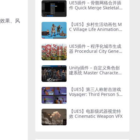
UE5插件 – 骨骼网格合并插
件 Quick Merge Skeletal
Mesh
觉效果、风
【UE5】乡村生活动画包 M
C Village Life Animation P
ack
UE5插件 – 程序化城市生成
器 Procedural City Genera
tor – OmniScape
Unity插件 – 自定义角色创
建系统 Master Character
Creator – Character Custo
mization/NPC Creator
【UE5】第三人称射击游戏
Voyager: Third Person Sh
ooter v2.9
【UE5】电影级武器视觉特
效 Cinematic Weapon VFX