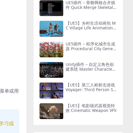
UE5插件 – 骨骼网格合并插
件 Quick Merge Skeletal
Mesh
【UE5】乡村生活动画包 M
C Village Life Animation P
ack
UE5插件 – 程序化城市生成
器 Procedural City Genera
tor – OmniScape
Unity插件 – 自定义角色创
建系统 Master Character
Creator – Character Custo
mization/NPC Creator
【UE5】第三人称射击游戏
Voyager: Third Person Sh
览菜单或用
ooter v2.9
【UE5】电影级武器视觉特
效 Cinematic Weapon VFX
学习或