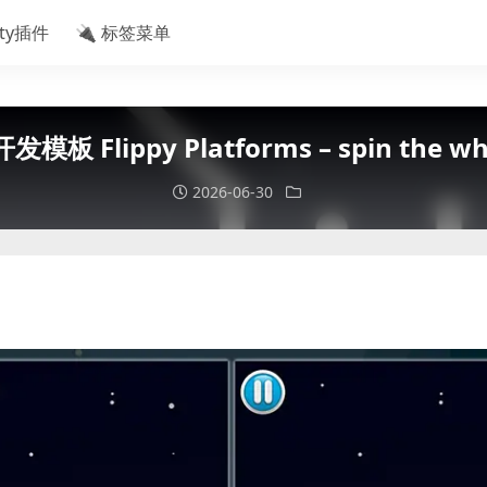
ity插件
🔌 标签菜单
Flippy Platforms – spin the wheel
2026-06-30