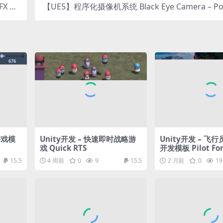
X Pa
【UE5】程序化摄像机系统 Black Eye Camera – Po
ck
ul Procedural Camera System for Gameplay and
matics
游戏模
Unity开发 – 快速即时战略游
Unity开发 – 飞
戏 Quick RTS
开发模板 Pilot For
tor
15.5
4 周前
0
9
15.5
2 月前
0
19