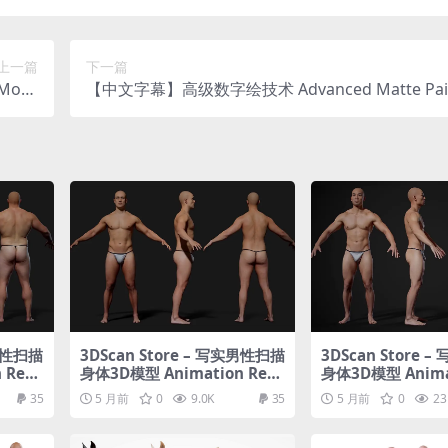
上一篇
下一篇
Morp
【中文字幕】高级数字绘技术 Advanced Matte Pain
eshes
with Steven Cormann
实男性扫描
3DScan Store – 写实男性扫描
3DScan Store
 Rea
身体3D模型 Animation Rea
身体3D模型 Anima
03
dy Body Scan / Male 04
dy Body Scan / M
35
5 月前
0
9.0K
35
5 月前
0
23