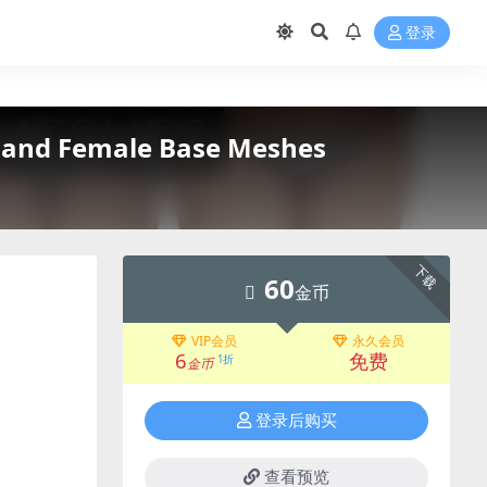
登录
d Female Base Meshes
下载
60
金币
VIP会员
永久会员
6
免费
1折
金币
登录后购买
查看预览