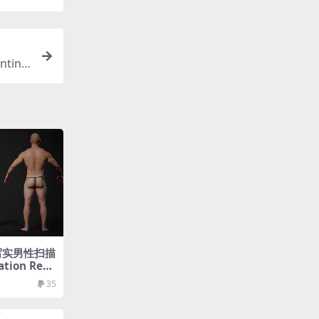
ting
 – 写实男性扫描
tion Rea
ale 02
35