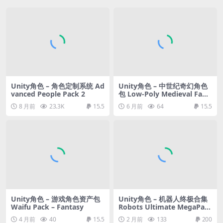
Unity角色 – 角色定制系统 Ad
Unity角色 – 中世纪奇幻角色
vanced People Pack 2
包 Low-Poly Medieval Fant
asy – Biped Creatures Pack
8 月前
23.3K
15.5
6 月前
64
15.5
Unity角色 – 游戏角色资产包
Unity角色 – 机器人终极合集
Waifu Pack – Fantasy
Robots Ultimate MegaPac
k – 12 Families + Boss – 37
4 月前
40
15.5
2 月前
133
200
Characters + Animations