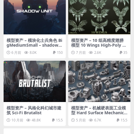
模型资产 – 模块化士兵角色 Bi
模型资产 – 10 组高精度翅膀
gMediumSmall – shadow u
模型 10 Wings High-Poly 3
nit
D Models ZTL+OBJ+STL
6 月前
8.0K
150
7 月前
2.6K
35
模型资产 – 风格化科幻城市建
模型资产 – 机械硬表面工业模
筑 Sci-Fi Brutalist
型 Hard Surface Mechanical
Kitbash Quad Topology Vol
10 月前
48.8K
15.5
5 月前
6.7K
15.5
ume 2 3D model