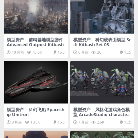
模型资产 – 前哨基地模型套件
模型资产 – 科幻硬表面模型 Sc
Advanced Outpost Kitbash
ifi Kitbash Set 03
10 月前
45.6K
15.5
6 月前
26
15.5
模型资产 – 科幻飞船 Spacesh
模型资产 – 风格化游戏角色模
ip Unitron
型 ArcadeStudio character
Aubrielle | T-Pose | Textur
8 月前
10.8K
15.5
7 月前
2.6K
15.5
es Included | Updated : Te
xtured