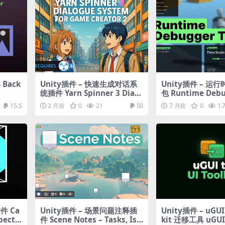
 Back
Unity插件 – 快速生成对话系
Unity插件 – 运
统插件 Yarn Spinner 3 Dialo
包 Runtime Debu
gue System for Game Crea
kit
15.5
2 月前
0
21
50
7 月前
0
1.
tor 2
件 Ca
Unity插件 – 场景问题注释插
Unity插件 – uGUI 
pecti
件 Scene Notes – Tasks, Iss
kit 迁移工具 uGUI 