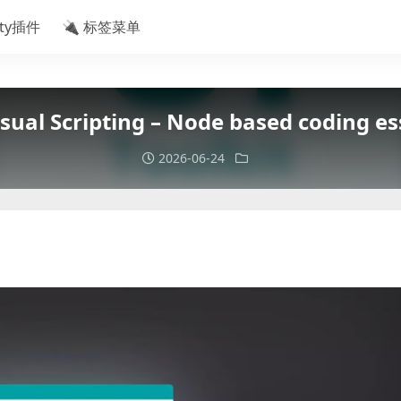
ity插件
🔌 标签菜单
sual Scripting – Node based coding es
2026-06-24