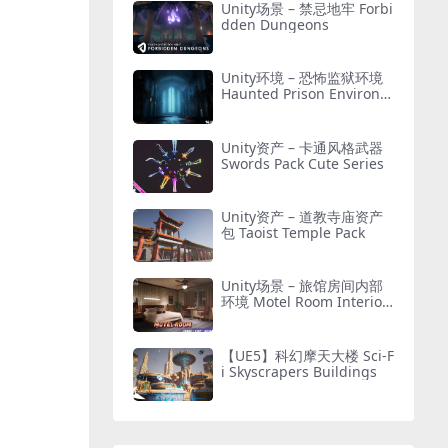
Unity场景 – 禁忌地牢 Forbi
dden Dungeons
Unity环境 – 恐怖监狱环境
Haunted Prison Environm
ent ( Exterior + Interior ,
Modular)
Unity资产 – 卡通风格武器
Swords Pack Cute Series
Unity资产 – 道教寺庙资产
包 Taoist Temple Pack
Unity场景 – 旅馆房间内部
环境 Motel Room Interior
Environment (Hotel, Leve
l, Realistic)
【UE5】科幻摩天大楼 Sci-F
i Skyscrapers Buildings