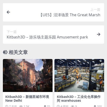
上一篇
【UE5】沼泽场景 The Great Marsh
下一篇
Kitbash3D – 游乐场主题乐园 Amusement park
相关文章
Kitbash3D – 新德里城市环境
Kitbash3D – 工业化仓库操作
New Delhi
间 warehouses
7 月前
1.5K
35
4 周前
9
100