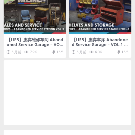
【UE5】废弃维修车间 Aband
【UE5】废弃车库 Abandone
oned Service Garage – VOL.
d Service Garage – VOL.1 –
3 – Sales and Service
Shelves and Storage
5 月前
7.9K
15.5
5 月前
6.0K
15.5