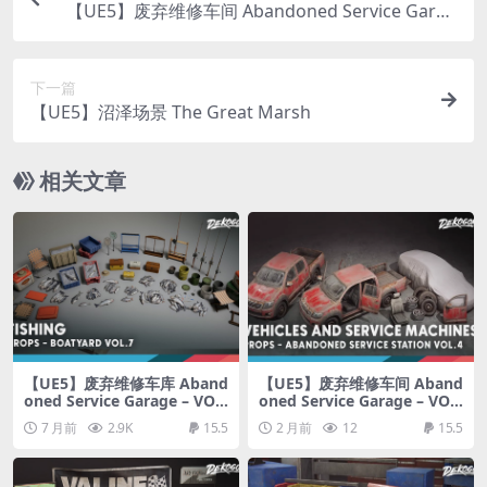
【UE5】废弃维修车间 Abandoned Service Garag
e – VOL.4 – Vehicles and Service Machines
下一篇
【UE5】沼泽场景 The Great Marsh
相关文章
【UE5】废弃维修车库 Aband
【UE5】废弃维修车间 Aband
oned Service Garage – VOL.
oned Service Garage – VOL.
1 – Shelves and Storage
4 – Vehicles and Service Ma
7 月前
2.9K
15.5
2 月前
12
15.5
chines