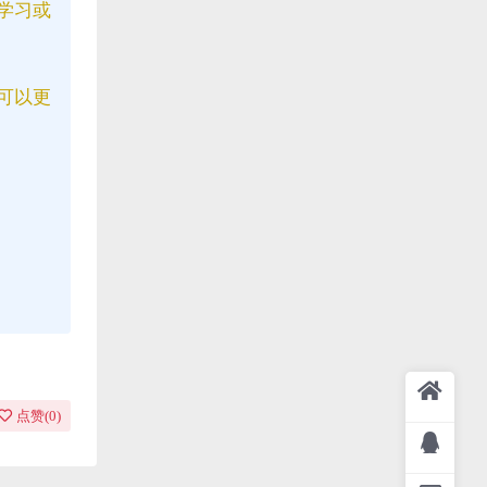
学习或
可以更
点赞(
0
)