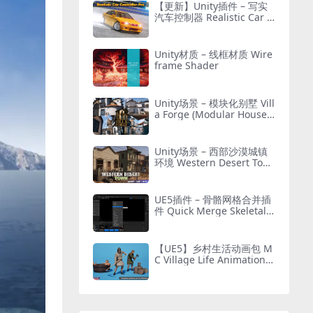
【更新】Unity插件 – 写实
汽车控制器 Realistic Car C
ontroller Pro
Unity材质 – 线框材质 Wire
frame Shader
Unity场景 – 模块化别墅 Vill
a Forge (Modular House,
Modular Building, Modul
ar Villa, Coastal Town, To
wn)
Unity场景 – 西部沙漠城镇
环境 Western Desert Tow
n Environment
UE5插件 – 骨骼网格合并插
件 Quick Merge Skeletal
Mesh
【UE5】乡村生活动画包 M
C Village Life Animation P
ack