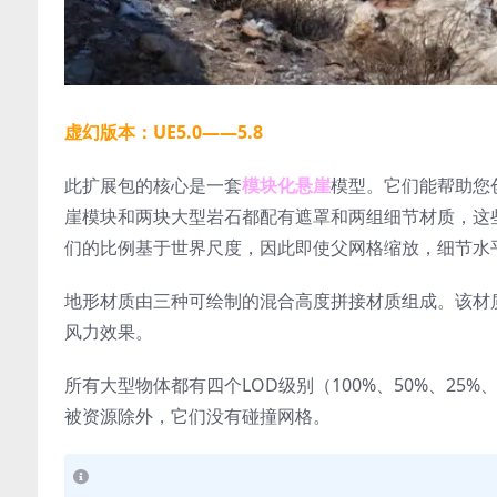
虚幻版本：UE5.0——5.8
此扩展包的核心是一套
模块化悬崖
模型。它们能帮助您
崖模块和两块大型岩石都配有遮罩和两组细节材质，这
们的比例基于世界尺度，因此即使父网格缩放，细节水
地形材质由三种可绘制的混合高度拼接材质组成。该材
风力效果。
所有大型物体都有​​四个LOD级别（100%、50%、2
被资源除外，它们没有碰撞网格。