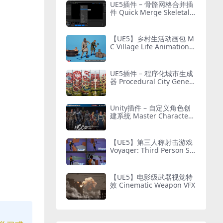
UE5插件 – 骨骼网格合并插
件 Quick Merge Skeletal
Mesh
【UE5】乡村生活动画包 M
C Village Life Animation P
ack
UE5插件 – 程序化城市生成
器 Procedural City Genera
tor – OmniScape
Unity插件 – 自定义角色创
建系统 Master Character
Creator – Character Custo
mization/NPC Creator
【UE5】第三人称射击游戏
Voyager: Third Person Sh
ooter v2.9
【UE5】电影级武器视觉特
效 Cinematic Weapon VFX