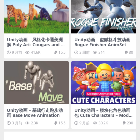
Unity动画 – 风格化卡通美洲
Unity动画 – 盗贼格斗技动画
狮​​ Poly Art: Cougars and P
Rogue Finisher AnimSet
anthers
9 月前
41.6K
15.5
3 周前
314
80
Unity动画 – 基础行走跑步动
Unity动画 – 模块化角色动画
画 Base Move Animation
包 Cute Characters – Modul
ar Animated Pack
3 月前
2.3K
15.5
9 月前
30.2K
200