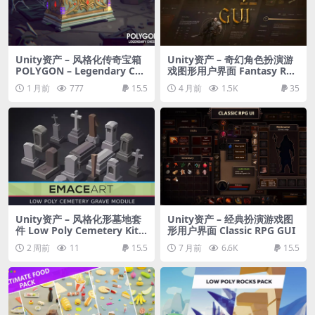
Unity资产 – 风格化传奇宝箱
Unity资产 – 奇幻角色扮演游
POLYGON – Legendary Che
戏图形用户界面 Fantasy RPG
st
GUI
1 月前
777
15.5
4 月前
1.5K
35
Unity资产 – 风格化形墓地套
Unity资产 – 经典扮演游戏图
件 Low Poly Cemetery Kit:
形用户界面 Classic RPG GUI
NecroPOLY – Graves Modul
2 周前
11
15.5
7 月前
6.6K
15.5
e